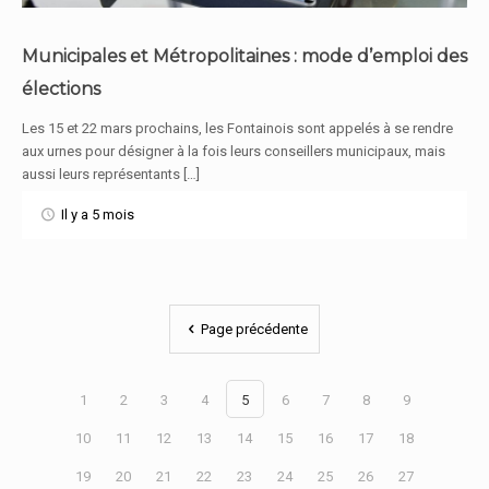
Municipales et Métropolitaines : mode d’emploi des
élections
En savoir plus
Les 15 et 22 mars prochains, les Fontainois sont appelés à se rendre
aux urnes pour désigner à la fois leurs conseillers municipaux, mais
aussi leurs représentants […]
Il y a 5 mois
Page précédente
1
2
3
4
5
6
7
8
9
10
11
12
13
14
15
16
17
18
19
20
21
22
23
24
25
26
27