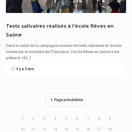
Tests salivaires réalisés à l’école Rêves en
Saône
En savoir plus
Dans le cadre de la campagne massive de tests salivaires en écoles
menée par le ministère de l’Education, l’école Rêves en Saône s’est
prêtée le 18 […]
Il y a 5 ans
Page précédente
1
2
3
4
5
6
7
8
9
10
11
12
13
14
15
16
17
18