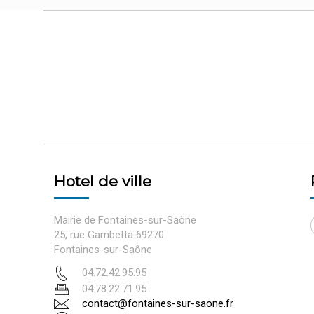
Hotel de ville
Mairie de Fontaines-sur-Saône
25, rue Gambetta 69270
Fontaines-sur-Saône
04.72.42.95.95
04.78.22.71.95
contact@fontaines-sur-saone.fr