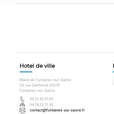
Hotel de ville
Mairie de Fontaines-sur-Saône
25, rue Gambetta 69270
Fontaines-sur-Saône
04.72.42.95.95
04.78.22.71.95
contact@fontaines-sur-saone.fr