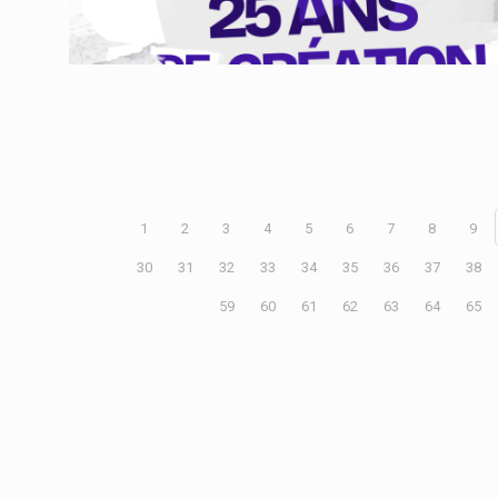
En savoir plus
1
2
3
4
5
6
7
8
9
30
31
32
33
34
35
36
37
38
59
60
61
62
63
64
65