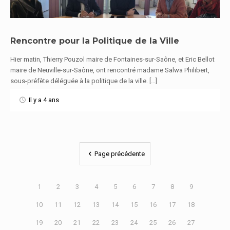
Rencontre pour la Politique de la Ville
Hier matin, Thierry Pouzol maire de Fontaines-sur-Saône, et Eric Bellot
En savoir plus
maire de Neuville-sur-Saône, ont rencontré madame Salwa Philibert,
sous-préfète déléguée à la politique de la ville. […]
Il y a 4 ans
Page précédente
1
2
3
4
5
6
7
8
9
10
11
12
13
14
15
16
17
18
19
20
21
22
23
24
25
26
27