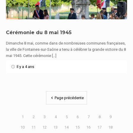
Cérémonie du 8 mai 1945
Dimanche 8 mai, comme dans de nombreuses communes françaises,
En savoir plus
la ville de Fontaines-sur-Saône a tenu à célébrer la grande victoire du 8
mai 1945. Cette cérémonie […]
Il y a 4 ans
Page précédente
1
2
3
4
5
6
7
8
9
10
11
12
13
14
15
16
17
18