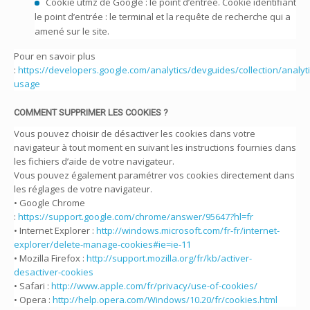
Cookie utmz de Google : le point d’entrée. Cookie identifiant
le point d’entrée : le terminal et la requête de recherche qui a
amené sur le site.
Pour en savoir plus
:
https://developers.google.com/analytics/devguides/collection/analyti
usage
COMMENT SUPPRIMER LES COOKIES ?
Vous pouvez choisir de désactiver les cookies dans votre
navigateur à tout moment en suivant les instructions fournies dans
les fichiers d’aide de votre navigateur.
Vous pouvez également paramétrer vos cookies directement dans
les réglages de votre navigateur.
• Google Chrome
:
https://support.google.com/chrome/answer/95647?hl=fr
• Internet Explorer :
http://windows.microsoft.com/fr-fr/internet-
explorer/delete-manage-cookies#ie=ie-11
• Mozilla Firefox :
http://support.mozilla.org/fr/kb/activer-
desactiver-cookies
• Safari :
http://www.apple.com/fr/privacy/use-of-cookies/
• Opera :
http://help.opera.com/Windows/10.20/fr/cookies.html