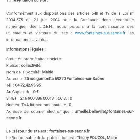
1. Présentation du site :
Conformément aux dispositions des articles 6-III et 19 de la Loi n°
2004-575 du 21 juin 2004 pour la Confiance dans l'économie
numérique, dite L.C.E.N., nous portons à la connaissance des
utilisateurs et visiteurs du site :
www.fontaines-sur-saone.fr
les
informations suivantes :
Informations légales :
Statut du propriétaire :
societe
Préfixe :
collectivité
Nom de la Société :
Mairie
Adresse :
25 rue gambetta 69270 Fontaines-sur-Saône
Tél :
04.72.42.95.95
Au Capital de :
0 €
SIRET :
216 900 886 00013
R.C.S. :
0
Numéro TVA intracommunautaire :
0
Adresse de courrier électronique :
armelle.belleville@fontaines-sur-
saone.fr
Le Créateur du site est :
fontaines-sur-saone.fr
Le Responsable de la publication est :
Thierry POUZOL, Maire