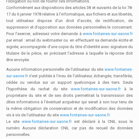
l’obligation ou non de fournir ces informations.
Conformément aux dispositions des articles 38 et suivants de la loi 78-
17 du 6 janvier 1978 relative à l’informatique, aux fichiers et aux libertés,
tout utilisateur dispose d’un droit d’accès, de rectification, de
suppression et d’opposition aux données personnelles le concernant.
Pour l’exercer, adressez votre demande à
www.fontaines-sur-saone.fr
par email : email du webmaster ou en effectuant sa demande écrite et
signée, accompagnée d’une copie du titre d’identité avec signature du
titulaire de la pièce, en précisant l’adresse à laquelle la réponse doit
être envoyée.
Aucune information personnelle de l'utilisateur du site
www.fontaines-
sur-saone.fr
n'est publiée à l'insu de l'utilisateur, échangée, transférée,
cédée ou vendue sur un support quelconque à des tiers. Seule
l'hypothèse du rachat du site
www.fontaines-sur-saone.fr
à le
proprietaire du site et de ses droits permettrait la transmission des
dites informations à l'éventuel acquéreur qui serait à son tour tenu de
la même obligation de conservation et de modification des données
vis à vis de l'utilisateur du site
www.fontaines-sur-saone.fr
.
Le site
www.fontaines-sur-saone.fr
est déclaré à la CNIL sous le
numéro Aucune déclaration CNIL car pas de recueil de données
personnelles.