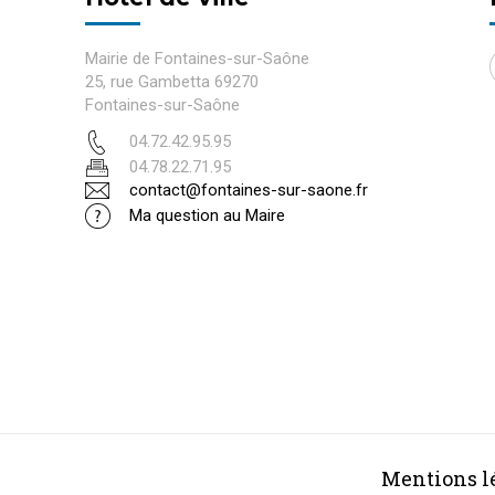
Mairie de Fontaines-sur-Saône
25, rue Gambetta 69270
Fontaines-sur-Saône
04.72.42.95.95
04.78.22.71.95
contact@fontaines-sur-saone.fr
Ma question au Maire
Mentions l