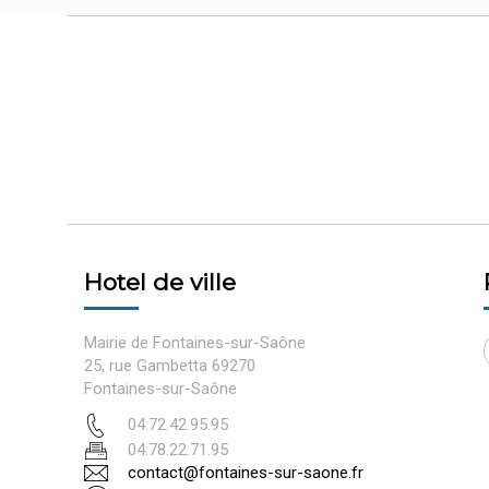
Hotel de ville
Mairie de Fontaines-sur-Saône
25, rue Gambetta 69270
Fontaines-sur-Saône
04.72.42.95.95
04.78.22.71.95
contact@fontaines-sur-saone.fr