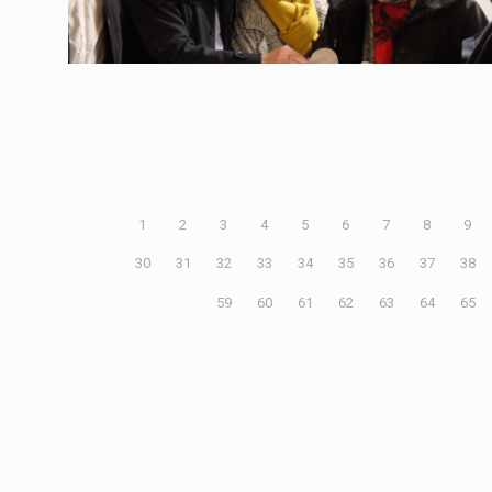
En savoir plus
1
2
3
4
5
6
7
8
9
30
31
32
33
34
35
36
37
38
59
60
61
62
63
64
65