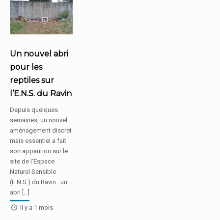
Un nouvel abri
pour les
reptiles sur
l’E.N.S. du Ravin
Depuis quelques
semaines, un nouvel
aménagement discret
mais essentiel a fait
son apparition sur le
site de l’Espace
Naturel Sensible
(E.N.S.) du Ravin : un
abri […]
Il y a 1 mois