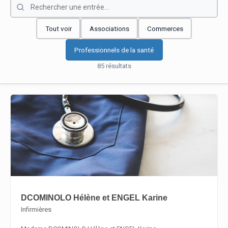
Tout voir
Associations
Commerces
Professionnels de la santé
85 résultats
DCOMINOLO Hélène et ENGEL Karine
Infirmières
En savoir plus