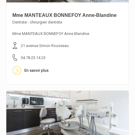
Mme MANTEAUX BONNEFOY Anne-Blandine
Dentiste - chirurgien dentiste
En savoir plus
Mme MANTEAUX BONNEFOY Anne Blandine
21 avenue Simon Rousseau
04.78.23.14.23
En savoir plus