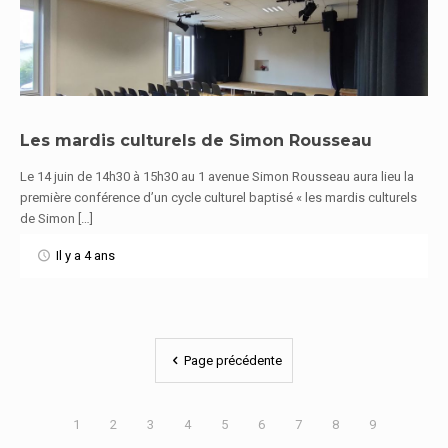
Les mardis culturels de Simon Rousseau
Le 14 juin de 14h30 à 15h30 au 1 avenue Simon Rousseau aura lieu la
En savoir plus
première conférence d’un cycle culturel baptisé « les mardis culturels
de Simon […]
Il y a 4 ans
Page précédente
1
2
3
4
5
6
7
8
9