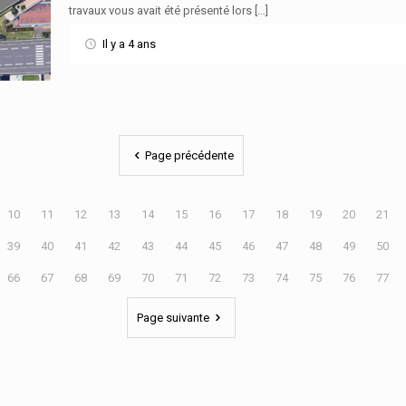
travaux vous avait été présenté lors […]
Il y a 4 ans
Page précédente
10
11
12
13
14
15
16
17
18
19
20
21
39
40
41
42
43
44
45
46
47
48
49
50
66
67
68
69
70
71
72
73
74
75
76
77
Page suivante