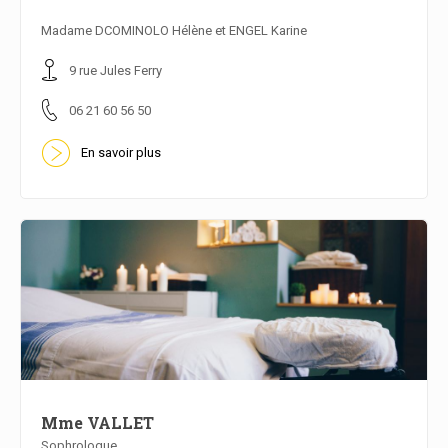
En savoir plus
Madame DCOMINOLO Hélène et ENGEL Karine
9 rue Jules Ferry
06 21 60 56 50
En savoir plus
Mme VALLET
Sophrologue