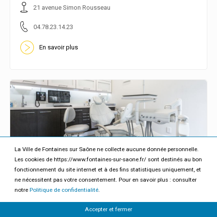
21 avenue Simon Rousseau
04.78.23.14.23
En savoir plus
La Ville de Fontaines sur Saône ne collecte aucune donnée personnelle.
Les cookies de https://www.fontaines-sur-saone.fr/ sont destinés au bon
fonctionnement du site internet et à des fins statistiques uniquement, et
Mme MANTEAUX BONNEFOY Anne-
ne nécessitent pas votre consentement. Pour en savoir plus : consulter
Blandine
notre
Politique de confidentialité
.
Dentiste - chirurgien dentiste
En savoir plus
Accepter et fermer
Mme MANTEAUX BONNEFOY Anne Blandine