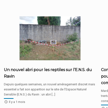
Un nouvel abri pour les reptiles sur l’E.N.S. du
Com
Ravin
pou
co
Depuis quelques semaines, un nouvel aménagement discret mais
essentiel a fait son apparition sur le site de l’Espace Naturel
Mardi
Sensible (E.N.S.) du Ravin : un abri […]
tren
consa
Il y a 1 mois