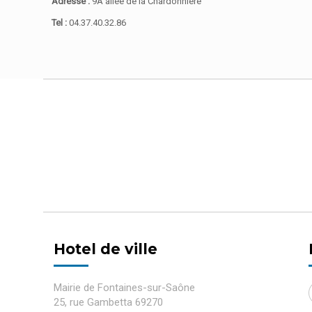
Adresse :
9A allée de la Chardonnière
Tel :
04.37.40.32.86
Hotel de ville
Mairie de Fontaines-sur-Saône
25, rue Gambetta 69270