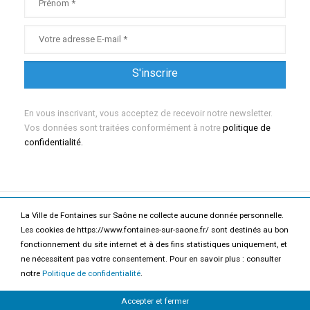
En vous inscrivant, vous acceptez de recevoir notre newsletter.
Vos données sont traitées conformément à notre
politique de
confidentialité.
La Ville de Fontaines sur Saône ne collecte aucune donnée personnelle.
Mentions légales
Politique de confidentialité
Les cookies de https://www.fontaines-sur-saone.fr/ sont destinés au bon
fonctionnement du site internet et à des fins statistiques uniquement, et
Accessibilité
Contact
ne nécessitent pas votre consentement. Pour en savoir plus : consulter
notre
Politique de confidentialité
.
2026 Ville de Fontaines-sur-Saône
Accepter et fermer