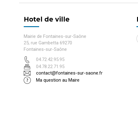
Hotel de ville
Mairie de Fontaines-sur-Saône
25, rue Gambetta 69270
Fontaines-sur-Saône
04.72.42.95.95
04.78.22.71.95
contact@fontaines-sur-saone.fr
Ma question au Maire