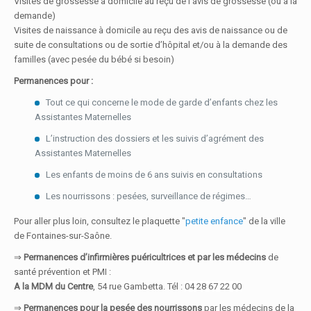
Visites de grossesse à domicile au reçu de l’avis de grossesse (ou à la
demande)
Visites de naissance à domicile au reçu des avis de naissance ou de
suite de consultations ou de sortie d’hôpital et/ou à la demande des
familles (avec pesée du bébé si besoin)
Permanences pour :
Tout ce qui concerne le mode de garde d’enfants chez les
Assistantes Maternelles
L’instruction des dossiers et les suivis d’agrément des
Assistantes Maternelles
Les enfants de moins de 6 ans suivis en consultations
Les nourrissons : pesées, surveillance de régimes…
Pour aller plus loin, consultez le plaquette "
petite enfance
" de la ville
de Fontaines-sur-Saône.
⇒
Permanences d’infirmières puéricultrices et par les médecins
de
santé prévention et PMI :
A la MDM du Centre
, 54 rue Gambetta. Tél :
04 28 67 22 00
⇒
Permanences pour la pesée des nourrissons
par les médecins de la