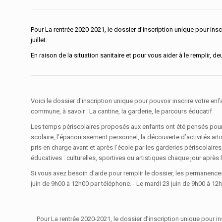
Pour La rentrée 2020-2021, le dossier d’inscription unique pour inscr
juillet.
En raison de la situation sanitaire et pour vous aider à le remplir,
Voici le dossier d'inscription unique pour pouvoir inscrire votre en
commune, à savoir : La cantine, la garderie, le parcours éducatif.
Les temps périscolaires proposés aux enfants ont été pensés pour ré
scolaire, l’épanouissement personnel, la découverte d’activités arti
pris en charge avant et après l’école par les garderies périscolaires
éducatives : culturelles, sportives ou artistiques chaque jour après 
Si vous avez besoin d'aide pour remplir le dossier, les permanences 
juin de 9h00 à 12h00 par téléphone. - Le mardi 23 juin de 9h00 à 12h
Pour La rentrée 2020-2021, le dossier d’inscription unique pour ins