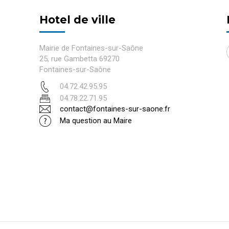
Hotel de ville
Mairie de Fontaines-sur-Saône
25, rue Gambetta 69270
Fontaines-sur-Saône
04.72.42.95.95
04.78.22.71.95
contact@fontaines-sur-saone.fr
Ma question au Maire