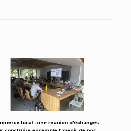
merce local : une réunion d’échanges
r construire ensemble l’avenir de nos