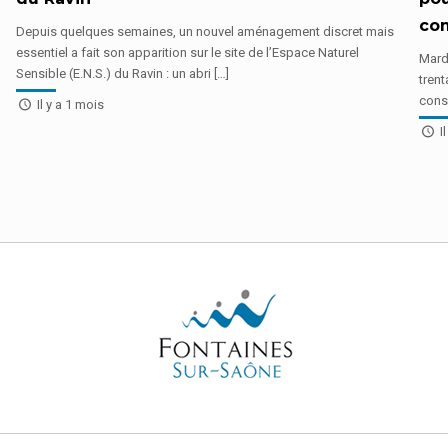
co
Depuis quelques semaines, un nouvel aménagement discret mais
essentiel a fait son apparition sur le site de l’Espace Naturel
Mardi
Sensible (E.N.S.) du Ravin : un abri […]
tren
consa
Il y a 1 mois
Il