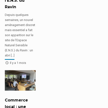
l’E.N.S. du
Ravin
Depuis quelques
semaines, un nouvel
aménagement discret
mais essentiel a fait
son apparition sur le
site de l’Espace
Naturel Sensible
(E.N.S.) du Ravin : un
abri […]
Il y a 1 mois
Commerce
local : une