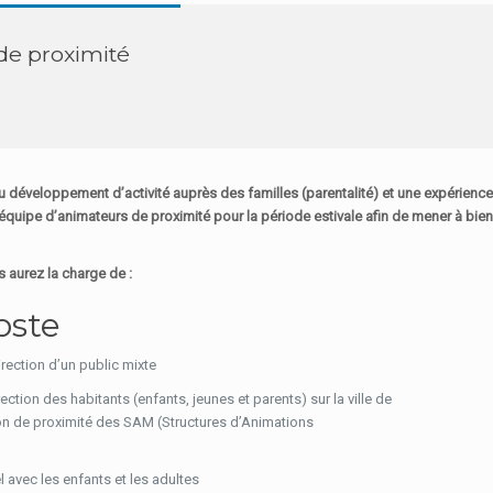
de proximité
du développement d’activité auprès des familles
(parentalité) et une expérienc
’équipe d’animateurs de proximité pour la période
estivale afin de mener à bie
s aurez la charge de :
oste
irection d’un public mixte
ection des habitants (enfants, jeunes et parents) sur la ville de
on de proximité des SAM (Structures d’Animations
el avec les enfants et les adultes