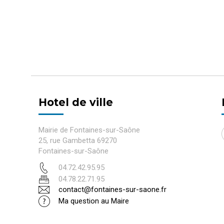
Hotel de ville
Mairie de Fontaines-sur-Saône
25, rue Gambetta 69270
Fontaines-sur-Saône
04.72.42.95.95
04.78.22.71.95
contact@fontaines-sur-saone.fr
Ma question au Maire