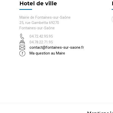
Hotel de ville
Mairie de Fontaines-sur-Saône
25, rue Gambetta 69270
Fontaines-sur-Saône
04.72.42.95.95
04.78.22.71.95
contact@fontaines-sur-saone.fr
Ma question au Maire