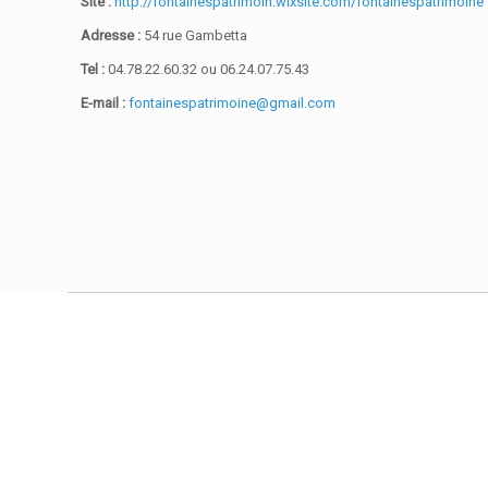
Site :
http://fontainespatrimoin.wixsite.com/fontainespatrimoine
Adresse :
54 rue Gambetta
Tel :
04.78.22.60.32 ou 06.24.07.75.43
E-mail :
fontainespatrimoine@gmail.com