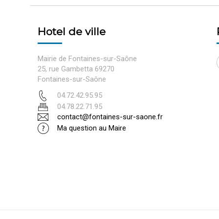
Hotel de ville
Mairie de Fontaines-sur-Saône
25, rue Gambetta 69270
Fontaines-sur-Saône
04.72.42.95.95
04.78.22.71.95
contact@fontaines-sur-saone.fr
Ma question au Maire