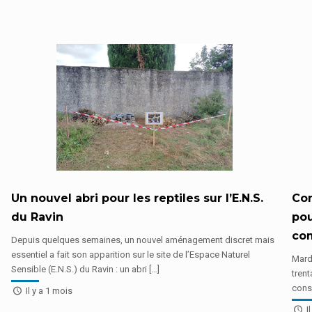
Un nouvel abri pour les reptiles sur l’E.N.S.
Com
du Ravin
pou
co
Depuis quelques semaines, un nouvel aménagement discret mais
essentiel a fait son apparition sur le site de l’Espace Naturel
Mardi
Sensible (E.N.S.) du Ravin : un abri […]
tren
consa
Il y a 1 mois
Il