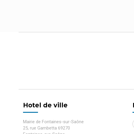
Hotel de ville
Mairie de Fontaines-sur-Saône
25, rue Gambetta 69270