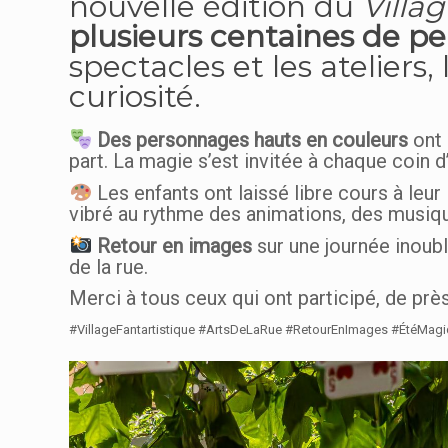
nouvelle édition du
Villag
plusieurs centaines de p
spectacles et les ateliers,
curiosité.
Des personnages hauts en couleurs
ont 
part. La magie s’est invitée à chaque coin 
Les enfants ont laissé libre cours à leur
vibré au rythme des animations, des musiqu
Retour en images
sur une journée inoubl
de la rue.
Merci à tous ceux qui ont participé, de prè
#VillageFantartistique #ArtsDeLaRue #RetourEnImages #ÉtéMag