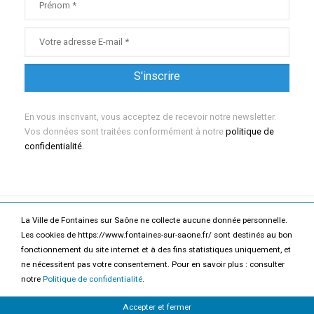
En vous inscrivant, vous acceptez de recevoir notre newsletter.
Vos données sont traitées conformément à notre
politique de
confidentialité.
La Ville de Fontaines sur Saône ne collecte aucune donnée personnelle.
Mentions légales
Politique de confidentialité
Les cookies de https://www.fontaines-sur-saone.fr/ sont destinés au bon
fonctionnement du site internet et à des fins statistiques uniquement, et
Accessibilité
Contact
ne nécessitent pas votre consentement. Pour en savoir plus : consulter
notre
Politique de confidentialité
.
2026 Ville de Fontaines-sur-Saône
Accepter et fermer