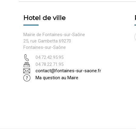
Hotel de ville
Mairie de Fontaines-sur-Saône
25, rue Gambetta 69270
Fontaines-sur-Saône
04.72.42.95.95
04.78.22.71.95
contact@fontaines-sur-saone.fr
Ma question au Maire