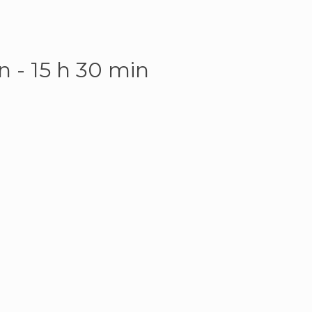
in
-
15 h 30 min