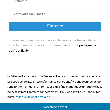
En vous inscrivant, vous acceptez de recevoir notre newsletter.
Vos données sont traitées conformément à notre
politique de
confidentialité.
La Ville de Fontaines sur Saône ne collecte aucune donnée personnelle.
Mentions légales
Politique de confidentialité
Les cookies de https://www.fontaines-sur-saone.fr/ sont destinés au bon
fonctionnement du site internet et à des fins statistiques uniquement, et
Accessibilité
Contact
ne nécessitent pas votre consentement. Pour en savoir plus : consulter
notre
Politique de confidentialité
.
2026 Ville de Fontaines-sur-Saône
Accepter et fermer