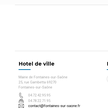
Hotel de ville
Mairie de Fontaines-sur-Saône
25, rue Gambetta 69270
Fontaines-sur-Saône
04.72.42.95.95
04.78.22.71.95
contact@fontaines-sur-saone.fr