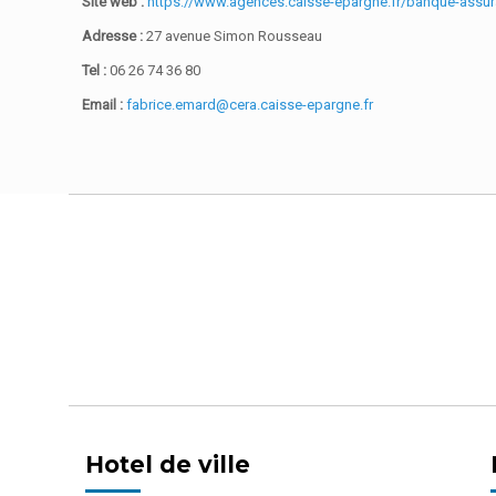
Site web :
https://www.agences.caisse-epargne.fr/banque-assu
Adresse :
27 avenue Simon Rousseau
Tel :
06 26 74 36 80
Email :
fabrice.emard@cera.caisse-epargne.fr
Hotel de ville