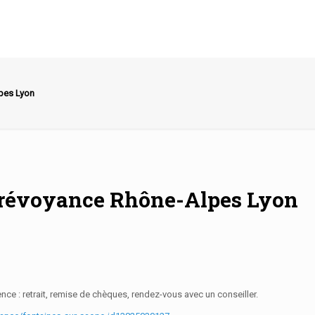
pes Lyon
 prévoyance Rhône-Alpes Lyon
ce : retrait, remise de chèques, rendez-vous avec un conseiller.