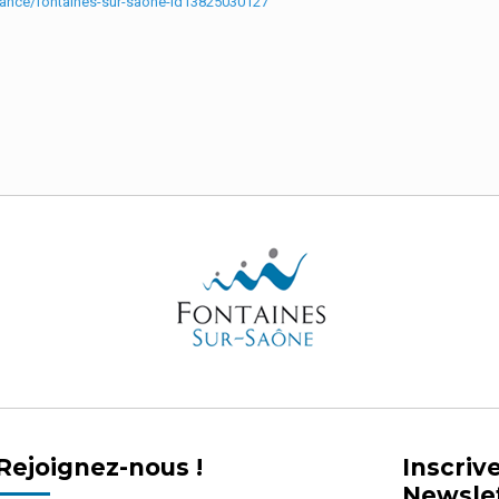
rance/fontaines-sur-saone-id13825030127
Rejoignez-nous !
Inscriv
Newsle