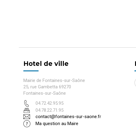
Hotel de ville
Mairie de Fontaines-sur-Saône
25, rue Gambetta 69270
Fontaines-sur-Saône
04.72.42.95.95
04.78.22.71.95
contact@fontaines-sur-saone.fr
Ma question au Maire